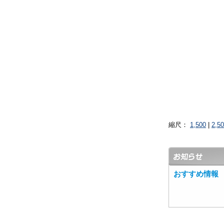
縮尺：
1,500
|
2,5
おすすめ情報