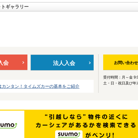
ォトギャラリー
入会
法人入会
お問い合わせ
受付時間：月～金 9:0
土・日・祝日及び年
はカンタン！タイムズカーの基本をご紹介