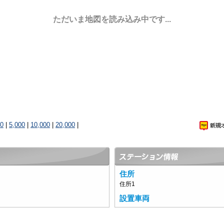
ただいま地図を読み込み中です...
00
|
5,000
|
10,000
|
20,000
|
住所
住所1
設置車両