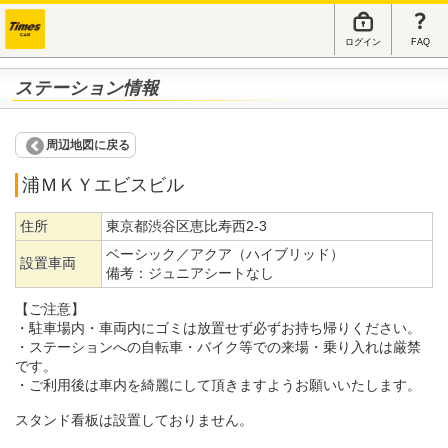
ログイン
FAQ
ステーション情報
周辺地図に戻る
浦ＭＫＹエビスビル
住所
東京都渋谷区恵比寿西2-3
ベーシック／アクア（ハイブリッド）
設置車両
備考：
ジュニアシートなし
【ご注意】
・駐車場内・車両内にゴミは放置せず必ずお持ち帰りください。
・ステーションへの自転車・バイク等での来場・乗り入れは厳禁
です。
・ご利用後は車内を綺麗にして頂きますようお願いいたします。
スタンド看板は設置しておりません。