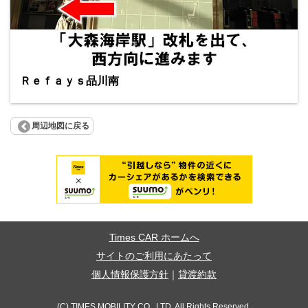
Ｒｅｆａｙｓ品川南
周辺地図に戻る
Times CAR ホームへ
サイトのご利用にあたって
個人情報保護方針
｜
貸渡約款
(C) TIMES MOBILITY CO., LTD. All Rights Reserved.