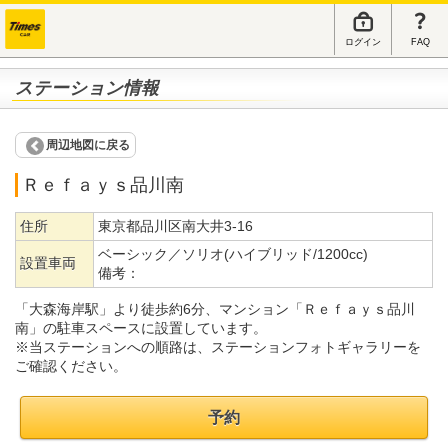
ログイン
FAQ
ステーション情報
周辺地図に戻る
Ｒｅｆａｙｓ品川南
住所
東京都品川区南大井3-16
ベーシック／ソリオ(ハイブリッド/1200cc)
設置車両
備考：
「大森海岸駅」より徒歩約6分、マンション「Ｒｅｆａｙｓ品川
南」の駐車スペースに設置しています。
※当ステーションへの順路は、ステーションフォトギャラリーを
ご確認ください。
予約