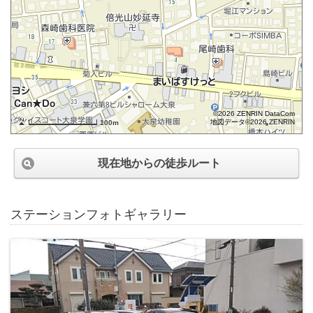
©2026 ZENRIN DataCom
地図データ©2026 ZENRIN
100m
現在地からの徒歩ルート
ステーションフォトギャラリー