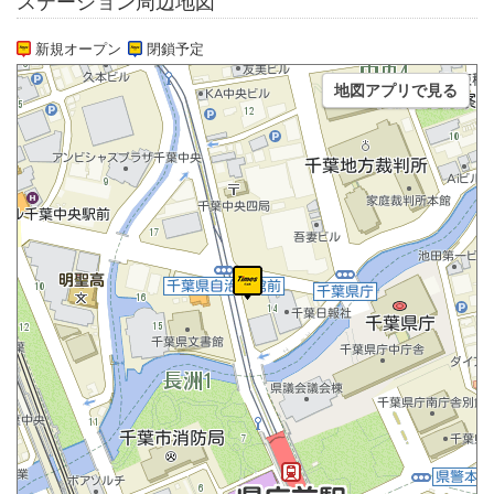
ステーション周辺地図
新規オープン
閉鎖予定
地図アプリで見る