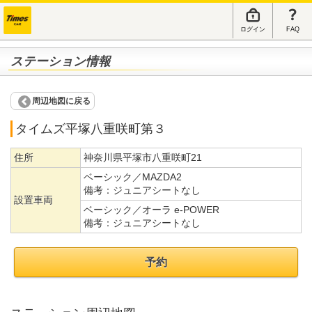
ログイン
FAQ
ステーション情報
周辺地図に戻る
タイムズ平塚八重咲町第３
住所
神奈川県平塚市八重咲町21
ベーシック／MAZDA2
備考：
ジュニアシートなし
設置車両
ベーシック／オーラ e-POWER
備考：
ジュニアシートなし
予約