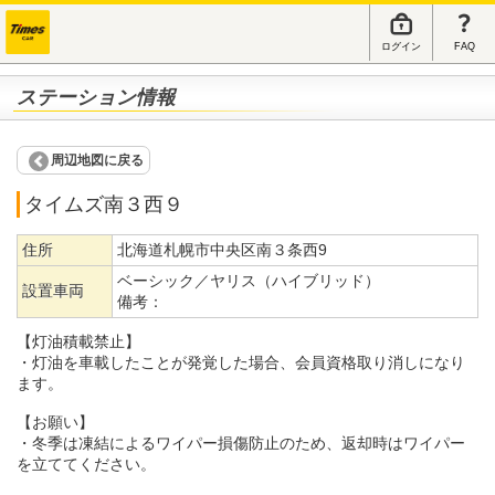
ログイン
FAQ
ステーション情報
周辺地図に戻る
タイムズ南３西９
住所
北海道札幌市中央区南３条西9
ベーシック／ヤリス（ハイブリッド）
設置車両
備考：
【灯油積載禁止】
・灯油を車載したことが発覚した場合、会員資格取り消しになり
ます。
【お願い】
・冬季は凍結によるワイパー損傷防止のため、返却時はワイパー
を立ててください。