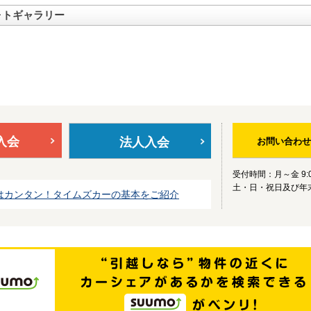
ォトギャラリー
入会
法人入会
お問い合わせ
受付時間：月～金 9:0
土・日・祝日及び年
はカンタン！タイムズカーの基本をご紹介