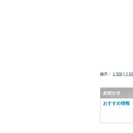
縮尺：
1,500
|
2,5
おすすめ情報