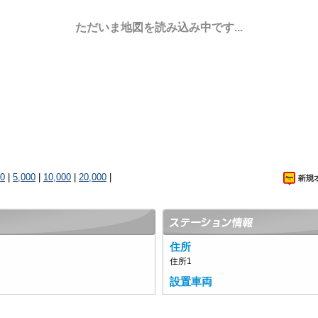
ただいま地図を読み込み中です...
00
|
5,000
|
10,000
|
20,000
|
住所
住所1
設置車両