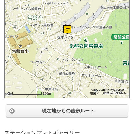
©2026 ZENRIN DataCom
地図データ©2026 ZENRIN
100m
現在地からの徒歩ルート
ステーションフォトギャラリー