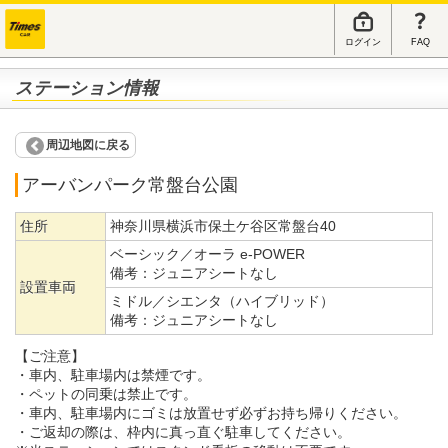
ログイン
FAQ
ステーション情報
周辺地図に戻る
アーバンパーク常盤台公園
住所
神奈川県横浜市保土ケ谷区常盤台40
ベーシック／オーラ e-POWER
備考：
ジュニアシートなし
設置車両
ミドル／シエンタ（ハイブリッド）
備考：
ジュニアシートなし
【ご注意】
・車内、駐車場内は禁煙です。
・ペットの同乗は禁止です。
・車内、駐車場内にゴミは放置せず必ずお持ち帰りください。
・ご返却の際は、枠内に真っ直ぐ駐車してください。