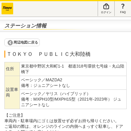
ログイン
FAQ
ステーション情報
周辺地図に戻る
ＴＯＫＹＯ ＰＵＢＬＩＣ大和陸橋
東京都中野区大和町1-1 都道318号環状七号線・丸山陸
住所
橋下
ベーシック／MAZDA2
備考：
ジュニアシートなし
設置車
ベーシック／ヤリス（ハイブリッド）
両
備考：
MXPH10型/MXPH15型（2021年-2023年） ジュ
ニアシートなし
【ご注意】
車両内・駐車場内にゴミは放置せず必ずお持ち帰りください。
ご返却の際は、オレンジのラインの内側へまっすぐ駐車し、ドア