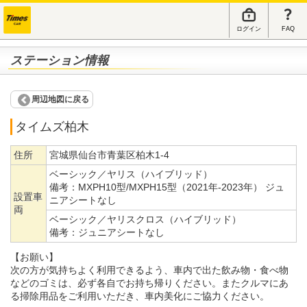
ログイン
FAQ
ステーション情報
周辺地図に戻る
タイムズ柏木
住所
宮城県仙台市青葉区柏木1-4
ベーシック／ヤリス（ハイブリッド）
備考：
MXPH10型/MXPH15型（2021年-2023年） ジュ
設置車
ニアシートなし
両
ベーシック／ヤリスクロス（ハイブリッド）
備考：
ジュニアシートなし
【お願い】
次の方が気持ちよく利用できるよう、車内で出た飲み物・食べ物
などのゴミは、必ず各自でお持ち帰りください。またクルマにあ
る掃除用品をご利用いただき、車内美化にご協力ください。