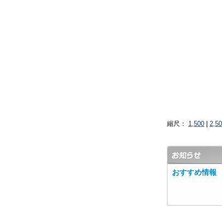
縮尺：
1,500
|
2,5
おすすめ情報