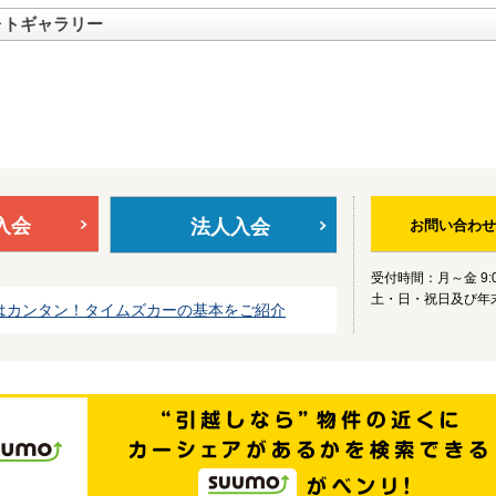
ォトギャラリー
入会
法人入会
お問い合わせ
受付時間：月～金 9:0
土・日・祝日及び年
はカンタン！タイムズカーの基本をご紹介