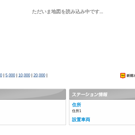
ただいま地図を読み込み中です...
00
|
5,000
|
10,000
|
20,000
|
住所
住所1
設置車両