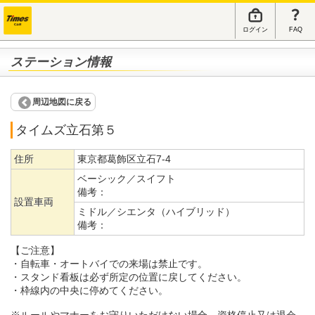
ログイン
FAQ
ステーション情報
周辺地図に戻る
タイムズ立石第５
住所
東京都葛飾区立石7-4
ベーシック／スイフト
備考：
設置車両
ミドル／シエンタ（ハイブリッド）
備考：
【ご注意】
・自転車・オートバイでの来場は禁止です。
・スタンド看板は必ず所定の位置に戻してください。
・枠線内の中央に停めてください。