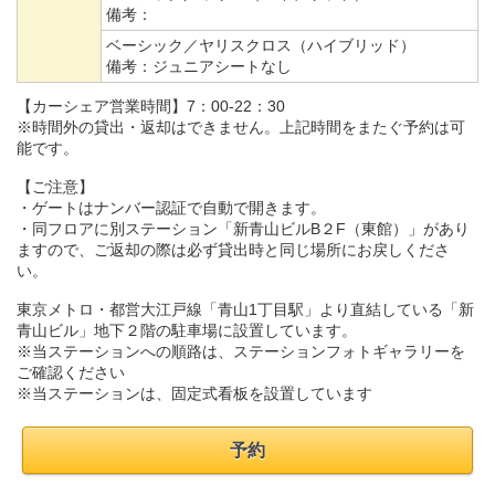
備考：
ベーシック／ヤリスクロス（ハイブリッド）
備考：
ジュニアシートなし
【カーシェア営業時間】7：00-22：30
※時間外の貸出・返却はできません。上記時間をまたぐ予約は可
能です。
【ご注意】
・ゲートはナンバー認証で自動で開きます。
・同フロアに別ステーション「新青山ビルB２F（東館）」があり
ますので、ご返却の際は必ず貸出時と同じ場所にお戻しくださ
い。
東京メトロ・都営大江戸線「青山1丁目駅」より直結している「新
青山ビル」地下２階の駐車場に設置しています。
※当ステーションへの順路は、ステーションフォトギャラリーを
ご確認ください
※当ステーションは、固定式看板を設置しています
予約