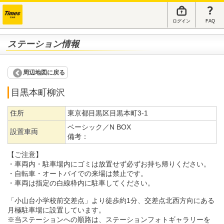
ログイン
FAQ
ステーション情報
周辺地図に戻る
目黒本町柳沢
住所
東京都目黒区目黒本町3-1
ベーシック／N BOX
設置車両
備考：
【ご注意】
・車両内・駐車場内にゴミは放置せず必ずお持ち帰りください。
・自転車・オートバイでの来場は禁止です。
・車両は指定の白線枠内に駐車してください。
「小山台小学校前交差点」より徒歩約1分、交差点北西方向にある
月極駐車場に設置しています。
※当ステーションへの順路は、ステーションフォトギャラリーを