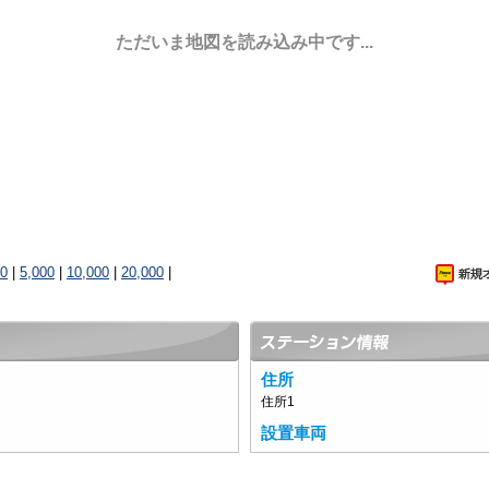
ただいま地図を読み込み中です...
00
|
5,000
|
10,000
|
20,000
|
住所
住所1
設置車両