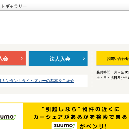
ォトギャラリー
入会
法人入会
お問い合わせ
受付時間：月～金 9:0
土・日・祝日及び年
はカンタン！タイムズカーの基本をご紹介