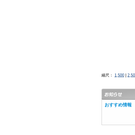
縮尺：
1,500
|
2,5
おすすめ情報