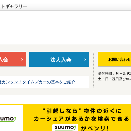
ォトギャラリー
入会
法人入会
お問い合わせ
受付時間：月～金 9:0
土・日・祝日及び年
はカンタン！タイムズカーの基本をご紹介