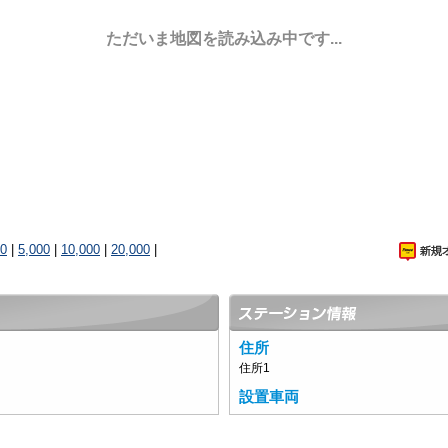
ただいま地図を読み込み中です...
00
|
5,000
|
10,000
|
20,000
|
住所
住所1
設置車両