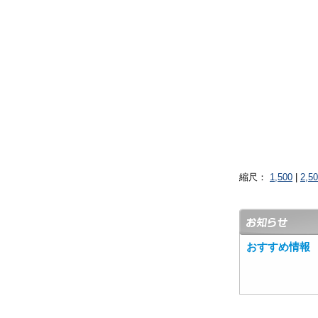
縮尺：
1,500
|
2,5
おすすめ情報