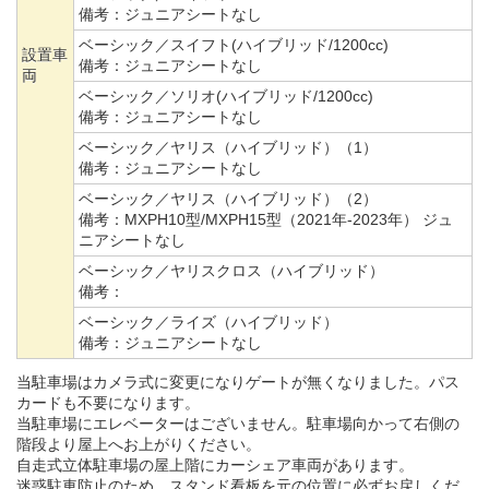
備考：
ジュニアシートなし
ベーシック／スイフト(ハイブリッド/1200cc)
設置車
備考：
ジュニアシートなし
両
ベーシック／ソリオ(ハイブリッド/1200cc)
備考：
ジュニアシートなし
ベーシック／ヤリス（ハイブリッド）（1）
備考：
ジュニアシートなし
ベーシック／ヤリス（ハイブリッド）（2）
備考：
MXPH10型/MXPH15型（2021年-2023年） ジュ
ニアシートなし
ベーシック／ヤリスクロス（ハイブリッド）
備考：
ベーシック／ライズ（ハイブリッド）
備考：
ジュニアシートなし
当駐車場はカメラ式に変更になりゲートが無くなりました。パス
カードも不要になります。
当駐車場にエレベーターはございません。駐車場向かって右側の
階段より屋上へお上がりください。
自走式立体駐車場の屋上階にカーシェア車両があります。
迷惑駐車防止のため、スタンド看板を元の位置に必ずお戻しくだ