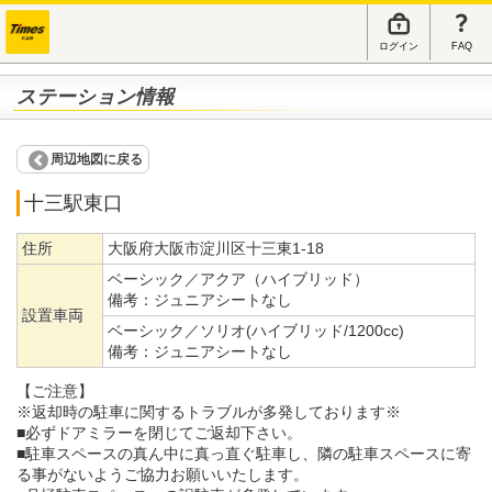
ログイン
FAQ
ステーション情報
周辺地図に戻る
十三駅東口
住所
大阪府大阪市淀川区十三東1-18
ベーシック／アクア（ハイブリッド）
備考：
ジュニアシートなし
設置車両
ベーシック／ソリオ(ハイブリッド/1200cc)
備考：
ジュニアシートなし
【ご注意】
※返却時の駐車に関するトラブルが多発しております※
■必ずドアミラーを閉じてご返却下さい。
■駐車スペースの真ん中に真っ直ぐ駐車し、隣の駐車スペースに寄
る事がないようご協力お願いいたします。