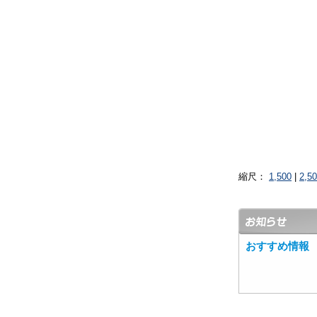
縮尺：
1,500
|
2,5
おすすめ情報