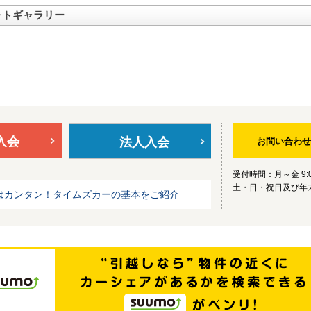
ォトギャラリー
入会
法人入会
お問い合わせ
受付時間：月～金 9:0
土・日・祝日及び年
はカンタン！タイムズカーの基本をご紹介