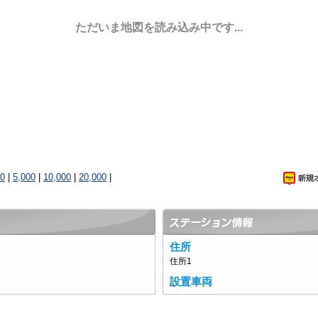
ただいま地図を読み込み中です...
00
|
5,000
|
10,000
|
20,000
|
住所
住所1
設置車両