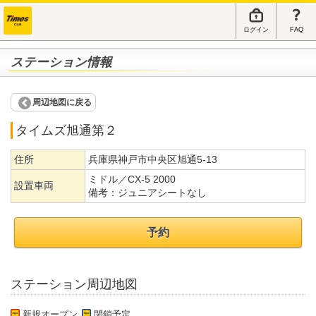
ログイン
FAQ
ステーション情報
周辺地図に戻る
タイムズ旭通第２
住所
兵庫県神戸市中央区旭通5-13
ミドル／CX-5 2000
設置車両
備考：
ジュニアシートなし
予約
ステーション周辺地図
新規オープン
閉鎖予定