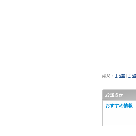
縮尺：
1,500
|
2,5
おすすめ情報