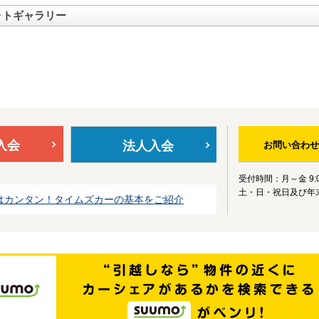
ォトギャラリー
入会
法人入会
お問い合わせ
受付時間：月～金 9:0
土・日・祝日及び年
はカンタン！タイムズカーの基本をご紹介