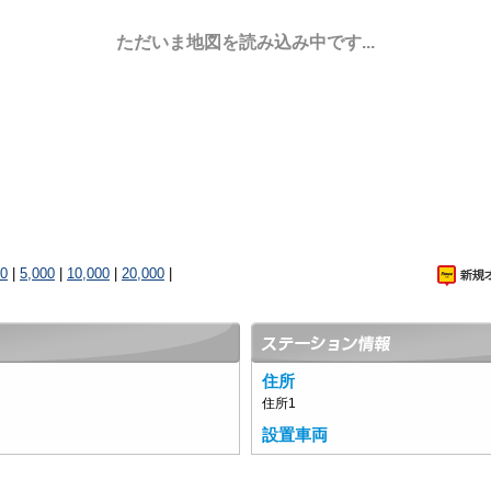
ただいま地図を読み込み中です...
00
|
5,000
|
10,000
|
20,000
|
住所
住所1
設置車両