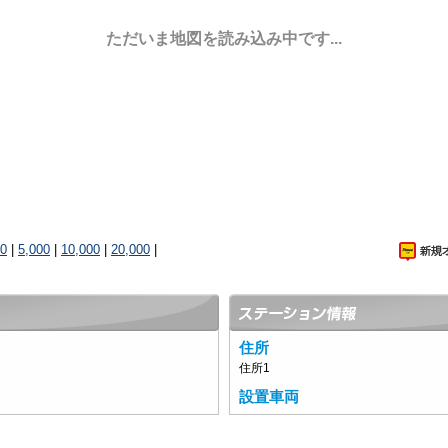
ただいま地図を読み込み中です...
00
|
5,000
|
10,000
|
20,000
|
住所
住所1
設置車両