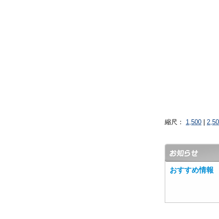
縮尺：
1,500
|
2,5
おすすめ情報