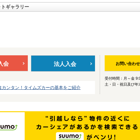
ォトギャラリー
入会
法人入会
お問い合わせ
受付時間：月～金 9:0
土・日・祝日及び年
はカンタン！タイムズカーの基本をご紹介