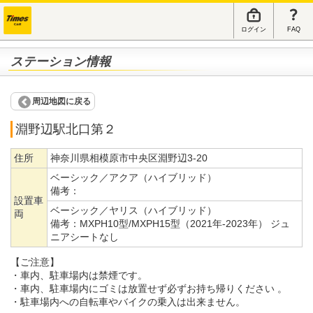
ログイン
FAQ
ステーション情報
周辺地図に戻る
淵野辺駅北口第２
住所
神奈川県相模原市中央区淵野辺3-20
ベーシック／アクア（ハイブリッド）
備考：
設置車
ベーシック／ヤリス（ハイブリッド）
両
備考：
MXPH10型/MXPH15型（2021年-2023年） ジュ
ニアシートなし
【ご注意】
・車内、駐車場内は禁煙です。
・車内、駐車場内にゴミは放置せず必ずお持ち帰りください 。
・駐車場内への自転車やバイクの乗入は出来ません。