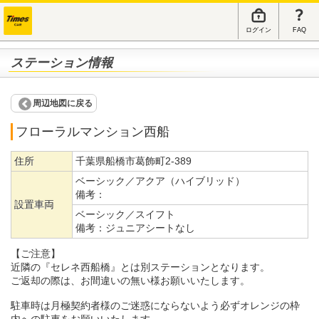
ログイン
FAQ
ステーション情報
周辺地図に戻る
フローラルマンション西船
住所
千葉県船橋市葛飾町2-389
ベーシック／アクア（ハイブリッド）
備考：
設置車両
ベーシック／スイフト
備考：
ジュニアシートなし
【ご注意】
近隣の『セレネ西船橋』とは別ステーションとなります。
ご返却の際は、お間違いの無い様お願いいたします。
駐車時は月極契約者様のご迷惑にならないよう必ずオレンジの枠