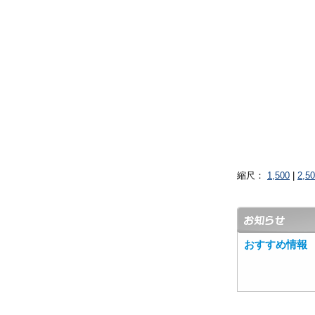
縮尺：
1,500
|
2,5
おすすめ情報