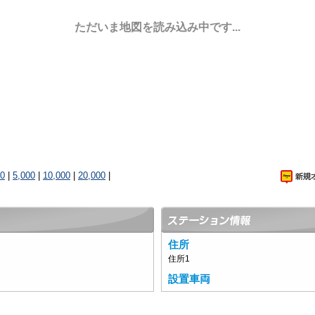
ただいま地図を読み込み中です...
00
|
5,000
|
10,000
|
20,000
|
住所
住所1
設置車両