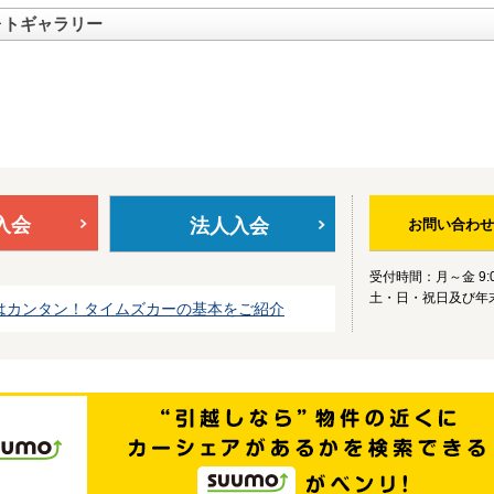
ォトギャラリー
入会
法人入会
お問い合わせ
受付時間：月～金 9:0
土・日・祝日及び年
はカンタン！タイムズカーの基本をご紹介