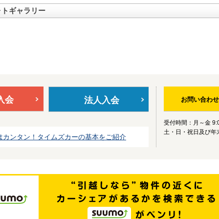
ォトギャラリー
入会
法人入会
お問い合わせ
受付時間：月～金 9:0
土・日・祝日及び年
はカンタン！タイムズカーの基本をご紹介