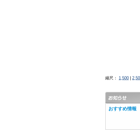
縮尺：
1,500
|
2,5
おすすめ情報