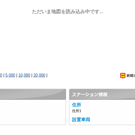
ただいま地図を読み込み中です...
00
|
5,000
|
10,000
|
20,000
|
住所
住所1
設置車両