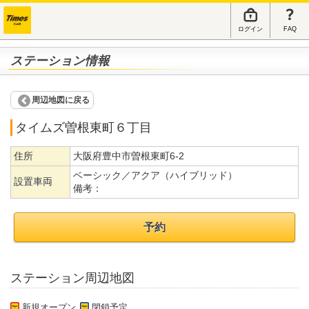
ログイン
FAQ
ステーション情報
周辺地図に戻る
タイムズ曽根東町６丁目
住所
大阪府豊中市曽根東町6-2
ベーシック／アクア（ハイブリッド）
設置車両
備考：
予約
ステーション周辺地図
新規オープン
閉鎖予定