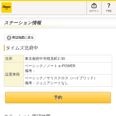
ログイン
FAQ
ステーション情報
周辺地図に戻る
タイムズ北府中
住所
東京都府中市晴見町2-30
ベーシック／ノート e-POWER
備考：
設置車両
ベーシック／ヤリスクロス（ハイブリッド）
備考：
ジュニアシートなし
予約