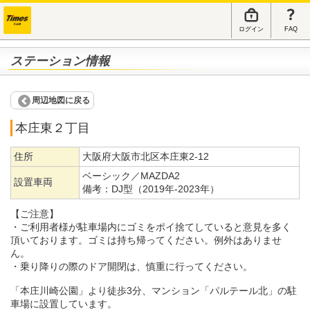
ログイン
FAQ
ステーション情報
周辺地図に戻る
本庄東２丁目
住所
大阪府大阪市北区本庄東2-12
ベーシック／MAZDA2
設置車両
備考：
DJ型（2019年-2023年）
【ご注意】
・ご利用者様が駐車場内にゴミをポイ捨てしていると意見を多く
頂いております。ゴミは持ち帰ってください。例外はありませ
ん。
・乗り降りの際のドア開閉は、慎重に行ってください。
「本庄川崎公園」より徒歩3分、マンション「パルテール北」の駐
車場に設置しています。