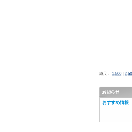
縮尺：
1,500
|
2,5
おすすめ情報