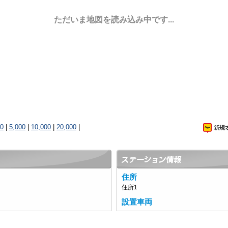
ただいま地図を読み込み中です...
00
|
5,000
|
10,000
|
20,000
|
住所
住所1
設置車両