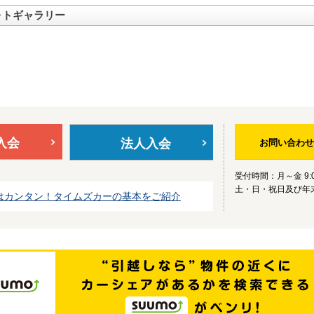
ォトギャラリー
入会
法人入会
お問い合わせ
受付時間：月～金 9:0
土・日・祝日及び年
はカンタン！タイムズカーの基本をご紹介