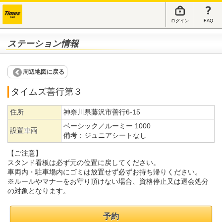
ログイン
FAQ
ステーション情報
周辺地図に戻る
タイムズ善行第３
住所
神奈川県藤沢市善行6-15
ベーシック／ルーミー 1000
設置車両
備考：
ジュニアシートなし
【ご注意】
スタンド看板は必ず元の位置に戻してください。
車両内・駐車場内にゴミは放置せず必ずお持ち帰りください。
※ルールやマナーをお守り頂けない場合、資格停止又は退会処分
の対象となります。
予約