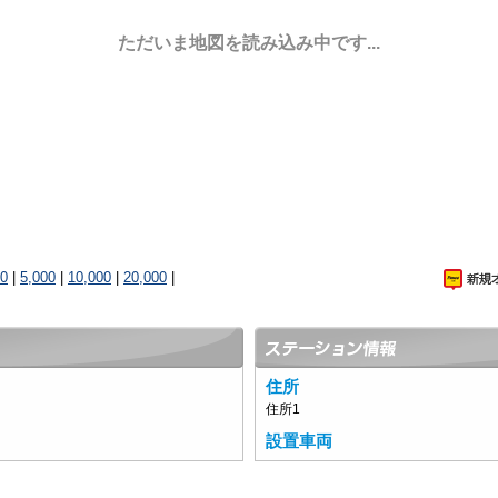
ただいま地図を読み込み中です...
00
|
5,000
|
10,000
|
20,000
|
住所
住所1
設置車両