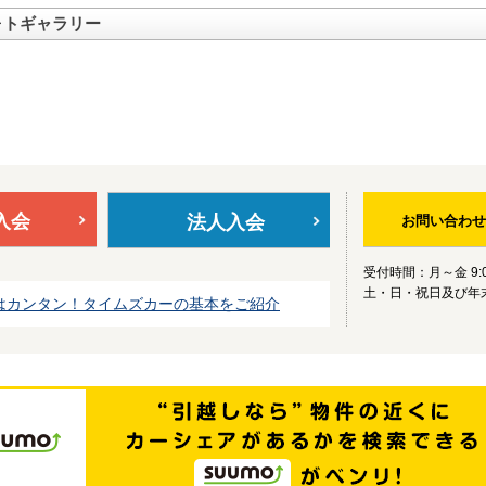
ォトギャラリー
入会
法人入会
お問い合わせ
受付時間：月～金 9:0
土・日・祝日及び年
はカンタン！タイムズカーの基本をご紹介