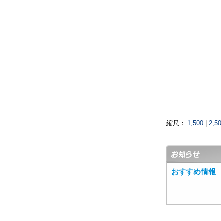
縮尺：
1,500
|
2,5
おすすめ情報