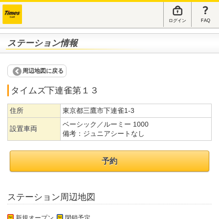
ログイン
FAQ
ステーション情報
周辺地図に戻る
タイムズ下連雀第１３
住所
東京都三鷹市下連雀1-3
ベーシック／ルーミー 1000
設置車両
備考：
ジュニアシートなし
予約
ステーション周辺地図
新規オープン
閉鎖予定