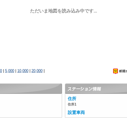
ただいま地図を読み込み中です...
00
|
5,000
|
10,000
|
20,000
|
住所
住所1
設置車両