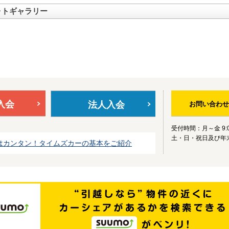
ォトギャラリー
入会
法人入会
お問い合わせ
受付時間：月～金 9:0
土・日・祝日及び年
はカンタン！タイムズカーの基本をご紹介