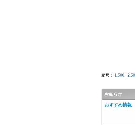
縮尺：
1,500
|
2,5
おすすめ情報