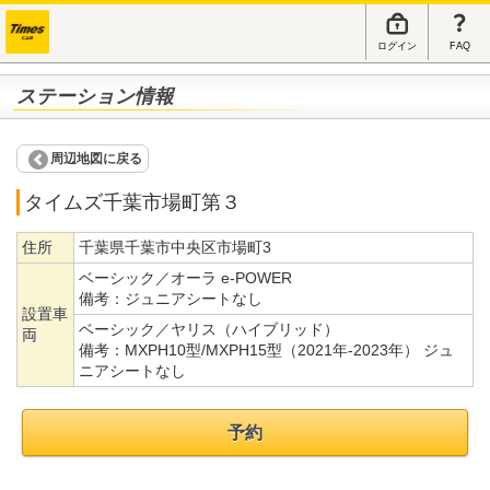
ログイン
FAQ
ステーション情報
周辺地図に戻る
タイムズ千葉市場町第３
住所
千葉県千葉市中央区市場町3
ベーシック／オーラ e-POWER
備考：
ジュニアシートなし
設置車
ベーシック／ヤリス（ハイブリッド）
両
備考：
MXPH10型/MXPH15型（2021年-2023年） ジュ
ニアシートなし
予約