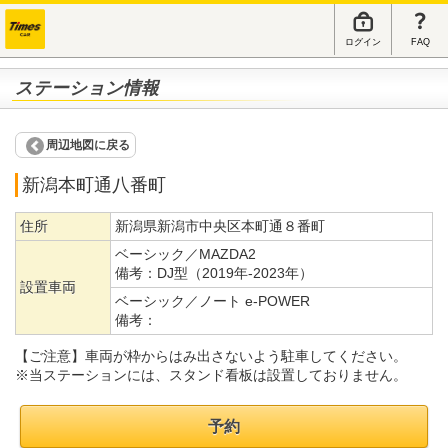
ログイン
FAQ
ステーション情報
周辺地図に戻る
新潟本町通八番町
住所
新潟県新潟市中央区本町通８番町
ベーシック／MAZDA2
備考：
DJ型（2019年-2023年）
設置車両
ベーシック／ノート e-POWER
備考：
【ご注意】車両が枠からはみ出さないよう駐車してください。
※当ステーションには、スタンド看板は設置しておりません。
予約