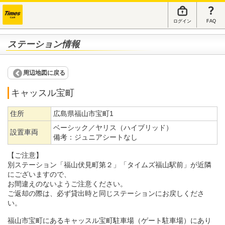
ログイン
FAQ
ステーション情報
周辺地図に戻る
キャッスル宝町
住所
広島県福山市宝町1
ベーシック／ヤリス（ハイブリッド）
設置車両
備考：
ジュニアシートなし
【ご注意】
別ステーション「福山伏見町第２」「タイムズ福山駅前」が近隣
にございますので、
お間違えのないようご注意ください。
ご返却の際は、必ず貸出時と同じステーションにお戻しくださ
い。
福山市宝町にあるキャッスル宝町駐車場（ゲート駐車場）にあり