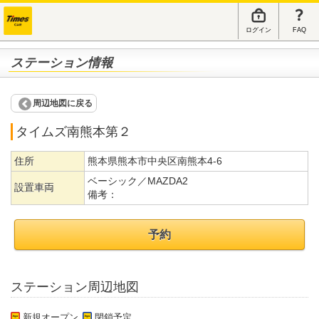
ログイン
FAQ
ステーション情報
周辺地図に戻る
タイムズ南熊本第２
住所
熊本県熊本市中央区南熊本4-6
ベーシック／MAZDA2
設置車両
備考：
予約
ステーション周辺地図
新規オープン
閉鎖予定