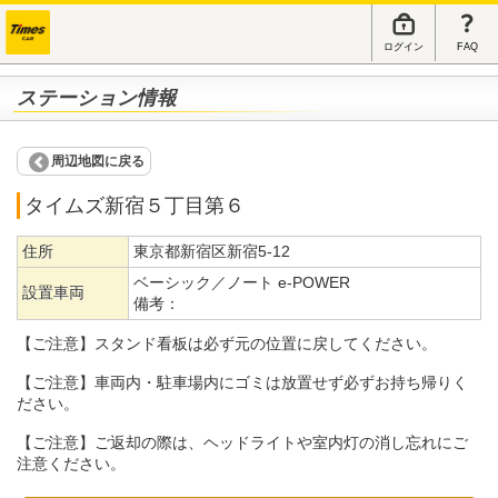
ログイン
FAQ
ステーション情報
周辺地図に戻る
タイムズ新宿５丁目第６
住所
東京都新宿区新宿5-12
ベーシック／ノート e-POWER
設置車両
備考：
【ご注意】スタンド看板は必ず元の位置に戻してください。
【ご注意】車両内・駐車場内にゴミは放置せず必ずお持ち帰りく
ださい。
【ご注意】ご返却の際は、ヘッドライトや室内灯の消し忘れにご
注意ください。