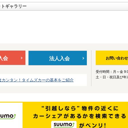
ォトギャラリー
入会
法人入会
お問い合わせ
受付時間：月～金 9:0
土・日・祝日及び年
はカンタン！タイムズカーの基本をご紹介