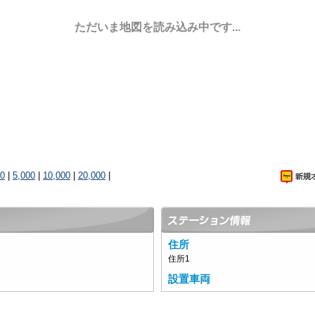
ただいま地図を読み込み中です...
00
|
5,000
|
10,000
|
20,000
|
住所
住所1
設置車両