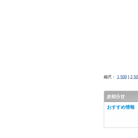
縮尺：
1,500
|
2,5
おすすめ情報