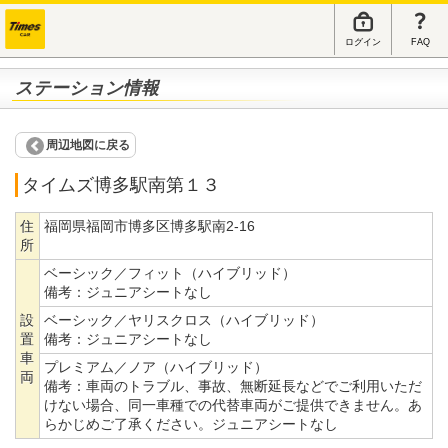
ログイン
FAQ
ステーション情報
周辺地図に戻る
タイムズ博多駅南第１３
住
福岡県福岡市博多区博多駅南2-16
所
ベーシック／フィット（ハイブリッド）
備考：
ジュニアシートなし
設
ベーシック／ヤリスクロス（ハイブリッド）
置
備考：
ジュニアシートなし
車
プレミアム／ノア（ハイブリッド）
両
備考：
車両のトラブル、事故、無断延長などでご利用いただ
けない場合、同一車種での代替車両がご提供できません。あ
らかじめご了承ください。ジュニアシートなし