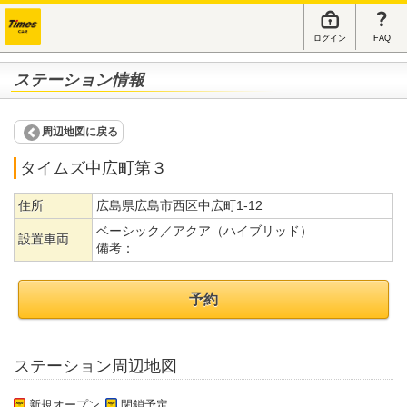
ログイン
FAQ
ステーション情報
周辺地図に戻る
タイムズ中広町第３
住所
広島県広島市西区中広町1-12
ベーシック／アクア（ハイブリッド）
設置車両
備考：
予約
ステーション周辺地図
新規オープン
閉鎖予定