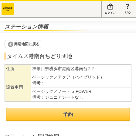
ログイン
FAQ
ステーション情報
周辺地図に戻る
タイムズ港南台ちどり団地
住所
神奈川県横浜市港南区港南台2-2
ベーシック／アクア（ハイブリッド）
備考：
設置車両
ベーシック／ノート e-POWER
備考：
ジュニアシートなし
予約