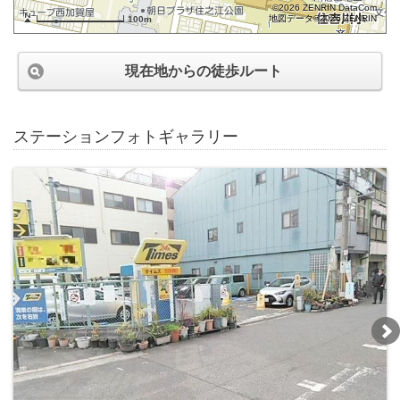
©2026 ZENRIN DataCom
地図データ©2026 ZENRIN
100m
現在地からの徒歩ルート
ステーションフォトギャラリー