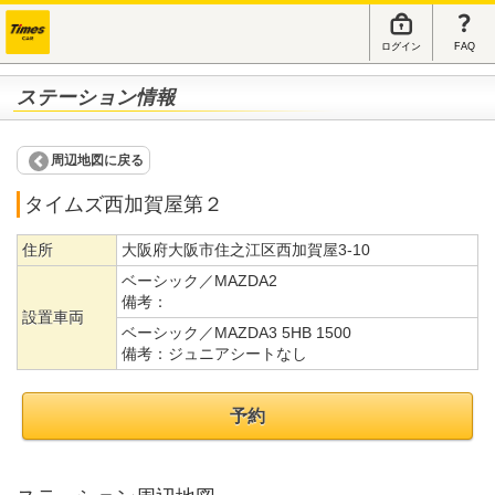
ログイン
FAQ
ステーション情報
周辺地図に戻る
タイムズ西加賀屋第２
住所
大阪府大阪市住之江区西加賀屋3-10
ベーシック／MAZDA2
備考：
設置車両
ベーシック／MAZDA3 5HB 1500
備考：
ジュニアシートなし
予約