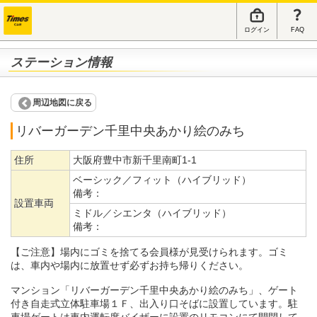
ログイン
FAQ
ステーション情報
周辺地図に戻る
リバーガーデン千里中央あかり絵のみち
住所
大阪府豊中市新千里南町1-1
ベーシック／フィット（ハイブリッド）
備考：
設置車両
ミドル／シエンタ（ハイブリッド）
備考：
【ご注意】場内にゴミを捨てる会員様が見受けられます。ゴミ
は、車内や場内に放置せず必ずお持ち帰りください。
マンション「リバーガーデン千里中央あかり絵のみち」、ゲート
付き自走式立体駐車場１Ｆ、出入り口そばに設置しています。駐