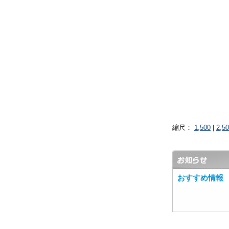
縮尺：
1,500
|
2,5
おすすめ情報