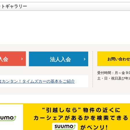
ォトギャラリー
入会
法人入会
お問い合わせ
受付時間：月～金 9:0
土・日・祝日及び年
はカンタン！タイムズカーの基本をご紹介