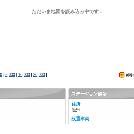
ただいま地図を読み込み中です...
00
|
5,000
|
10,000
|
20,000
|
住所
住所1
設置車両