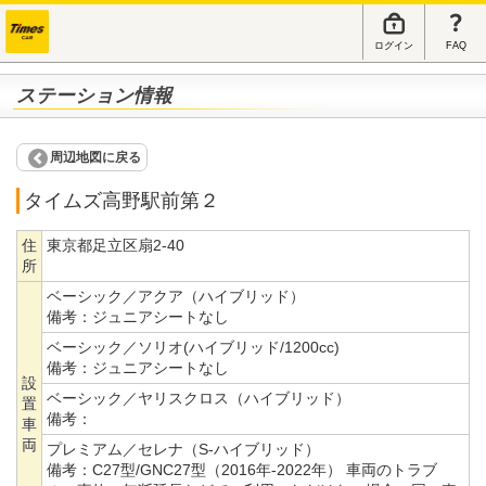
ログイン
FAQ
ステーション情報
周辺地図に戻る
タイムズ高野駅前第２
住
東京都足立区扇2-40
所
ベーシック／アクア（ハイブリッド）
備考：
ジュニアシートなし
ベーシック／ソリオ(ハイブリッド/1200cc)
備考：
ジュニアシートなし
設
ベーシック／ヤリスクロス（ハイブリッド）
置
備考：
車
両
プレミアム／セレナ（S-ハイブリッド）
備考：
C27型/GNC27型（2016年-2022年） 車両のトラブ