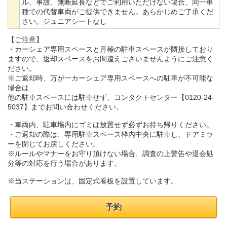
ル、事故、無断延長などでご利用いただけない場合、同一車
種での代替車両がご提供できません。あらかじめご了承くだ
さい。ジュニアシートなし
【ご注意】
・カーシェア専用スペースと月極の駐車スペースが隣接しており
ますので、返却スペースをお間違えございませんようにご注意く
ださい。
※ご返却時、万が一カーシェア専用スペースへの駐車が不可能な
場合は
他の駐車スペースには駐車せず、コンタクトセンター【0120-24-
5037】までお問い合わせください。
・車両内、駐車場内にゴミは放置せず必ずお持ち帰りください。
・ご返却の際は、専用駐車スペース枠内中央に駐車し、ドアミラ
ーを閉じてお戻しください。
※ルールやマナーをお守り頂けない場合、調査の上警告や退会処
分等の対応を行う場合があります。
※当ステーションは、固定式看板を設置しています。
予約