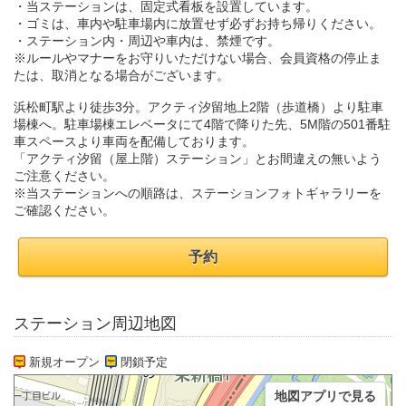
・当ステーションは、固定式看板を設置しています。
・ゴミは、車内や駐車場内に放置せず必ずお持ち帰りください。
・ステーション内・周辺や車内は、禁煙です。
※ルールやマナーをお守りいただけない場合、会員資格の停止ま
たは、取消となる場合がございます。
浜松町駅より徒歩3分。アクティ汐留地上2階（歩道橋）より駐車
場棟へ。駐車場棟エレベータにて4階で降りた先、5M階の501番駐
車スペースより車両を配備しております。
「アクティ汐留（屋上階）ステーション」とお間違えの無いよう
ご注意ください。
※当ステーションへの順路は、ステーションフォトギャラリーを
ご確認ください。
予約
ステーション周辺地図
新規オープン
閉鎖予定
地図アプリで見る