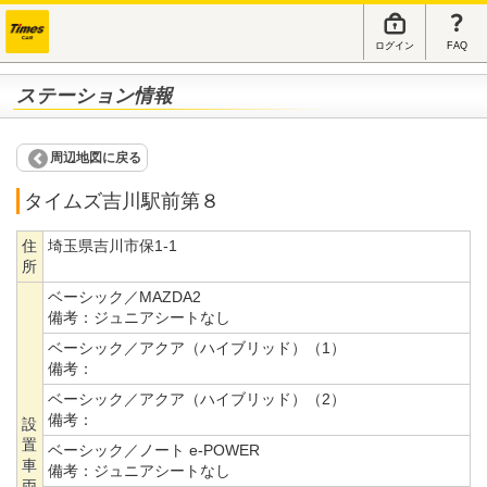
ログイン
FAQ
ステーション情報
周辺地図に戻る
タイムズ吉川駅前第８
住
埼玉県吉川市保1-1
所
ベーシック／MAZDA2
備考：
ジュニアシートなし
ベーシック／アクア（ハイブリッド）（1）
備考：
ベーシック／アクア（ハイブリッド）（2）
備考：
設
置
ベーシック／ノート e-POWER
車
備考：
ジュニアシートなし
両